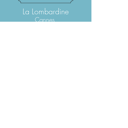
L
a Lomb
ardine
Can
nes